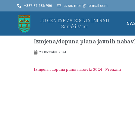
+387 37 686 906
czsrs.most@hotmail.com
JU CENTAR ZA SOCIJALNI RAD
NA
Sanski Most
Izmjena/dopuna plana javnih nabavk
27 Decembra, 2024
Izmjena i dopuna plana nabavki 2024
Preuzmi