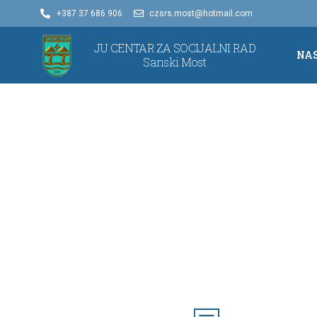
+387 37 686 906
czsrs.most@hotmail.com
JU CENTAR ZA SOCIJALNI RAD
NA
Sanski Most