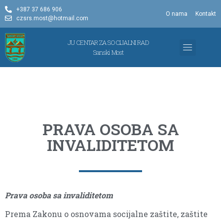
+387 37 686 906
O nama
Kontakt
czsrs.most@hotmail.com
JU CENTAR ZA SOCIJALNI RAD
Sanski Most
OBLICI ZAŠTITE
PROGRAM I IZVJ
PRAVA OSOBA SA
INVALIDITETOM
Prava osoba sa invaliditetom
Prema Zakonu o osnovama socijalne zaštite, zaštite