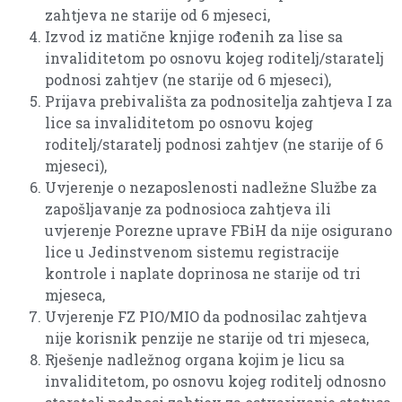
zahtjeva ne starije od 6 mjeseci,
Izvod iz matične knjige rođenih za lise sa
invaliditetom po osnovu kojeg roditelj/staratelj
podnosi zahtjev (ne starije od 6 mjeseci),
Prijava prebivališta za podnositelja zahtjeva I za
lice sa invaliditetom po osnovu kojeg
roditelj/staratelj podnosi zahtjev (ne starije of 6
mjeseci),
Uvjerenje o nezaposlenosti nadležne Službe za
zapošljavanje za podnosioca zahtjeva ili
uvjerenje Porezne uprave FBiH da nije osigurano
lice u Jedinstvenom sistemu registracije
kontrole i naplate doprinosa ne starije od tri
mjeseca,
Uvjerenje FZ PIO/MIO da podnosilac zahtjeva
nije korisnik penzije ne starije od tri mjeseca,
Rješenje nadležnog organa kojim je licu sa
invaliditetom, po osnovu kojeg roditelj odnosno