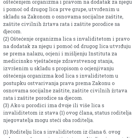
oštećenjem organizma i pravom na dodatak za njegu
i pomoć od drugog lica prve grupe, utvrđenim u
skladu sa Zakonom o osnovama socijalne zaštite,
zaštite civilnih žrtava rata i zaštite porodice sa
djecom.
(2) Oštećenje organizma lica s invaliditetom i pravo
na dodatak za njegu i pomoć od drugog lica utvrđuju
se prema nalazu, ocjeni i mišljenju Instituta za
medicinsko vještačenje zdravstvenog stanja,
izvršenim u skladu s propisom o ocjenjivanju
oštećenja organizma kod lica s invaliditetom u
postupku ostvarivanja prava prema Zakonu o
osnovama socijalne zaštite, zaštite civilnih žrtava
rata i zaštite porodice sa djecom.
(3) Ako u porodici ima dvoje ili više lica s
invaliditetom iz stava (1) ovog člana, status roditelja
njegovatelja mogu steći oba roditelja.
(1) Roditelju lica s invaliditetom iz člana 6. ovog