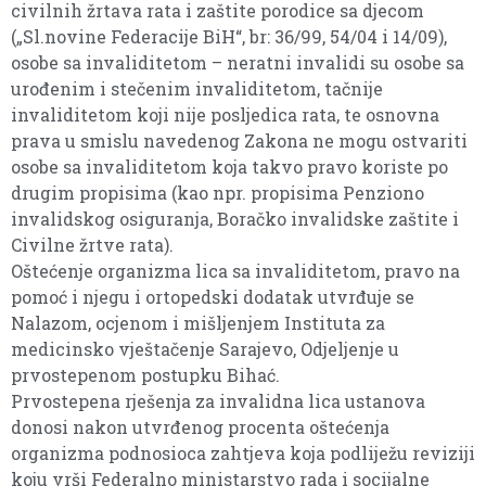
civilnih žrtava rata i zaštite porodice sa djecom
(„Sl.novine Federacije BiH“, br: 36/99, 54/04 i 14/09),
osobe sa invaliditetom – neratni invalidi su osobe sa
urođenim i stečenim invaliditetom, tačnije
invaliditetom koji nije posljedica rata, te osnovna
prava u smislu navedenog Zakona ne mogu ostvariti
osobe sa invaliditetom koja takvo pravo koriste po
drugim propisima (kao npr. propisima Penziono
invalidskog osiguranja, Boračko invalidske zaštite i
Civilne žrtve rata).
Oštećenje organizma lica sa invaliditetom, pravo na
pomoć i njegu i ortopedski dodatak utvrđuje se
Nalazom, ocjenom i mišljenjem Instituta za
medicinsko vještačenje Sarajevo, Odjeljenje u
prvostepenom postupku Bihać.
Prvostepena rješenja za invalidna lica ustanova
donosi nakon utvrđenog procenta oštećenja
organizma podnosioca zahtjeva koja podliježu reviziji
koju vrši Federalno ministarstvo rada i socijalne