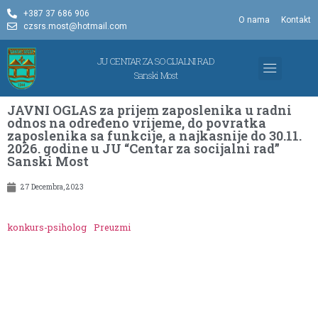
+387 37 686 906
O nama
Kontakt
czsrs.most@hotmail.com
JU CENTAR ZA SOCIJALNI RAD
Sanski Most
OBLICI ZAŠTITE
PROGRAM I IZVJ
JAVNI OGLAS za prijem zaposlenika u radni
odnos na određeno vrijeme, do povratka
zaposlenika sa funkcije, a najkasnije do 30.11.
2026. godine u JU “Centar za socijalni rad”
Sanski Most
27 Decembra, 2023
konkurs-psiholog
Preuzmi