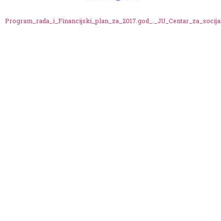
Program_rada_i_Financijski_plan_za_2017.god_._JU_Centar_za_socija