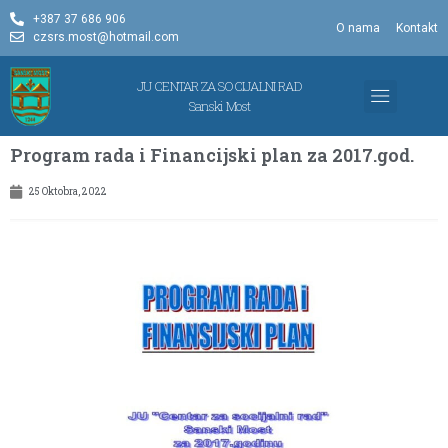
+387 37 686 906
O nama
Kontakt
czsrs.most@hotmail.com
JU CENTAR ZA SOCIJALNI RAD
Sanski Most
OBLICI ZAŠTITE
PROGRAM I IZVJ
Program rada i Financijski plan za 2017.god.
25 Oktobra, 2022