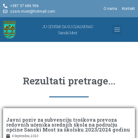
+387 37 686 906
O nama
Kontakt
czsrs.most@hotmail.com
JU CENTAR ZA SOCIJALNI RAD
Sanski Most
OBLICI ZAŠTITE
PROGRAM I IZVJ
Rezultati pretrage...
Javni poziv za subvenciju troškova prevoza
redovnih učenika srednjih škola na području
općine Sanski Most za školsku 2023/2024 godinu
4 Septembra, 2023