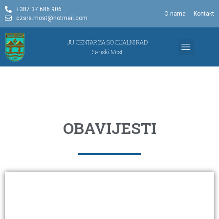
+387 37 686 906
O nama
Kontakt
czsrs.most@hotmail.com
JU CENTAR ZA SOCIJALNI RAD
Sanski Most
OBLICI ZAŠTITE
PROGRAM I IZVJ
OBAVIJESTI